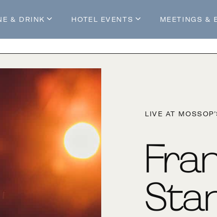
NE & DRINK
HOTEL EVENTS
MEETINGS & 
s
Mossop's Social House
Live at Mossop’s
Mossop's Social Club
All Events
our Stay
LIVE AT MOSSOP
Fra
Sta