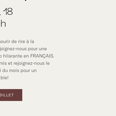
, 18
 h
urir de rire à la
joignez-nous pour une
p hilarante en FRANÇAIS.
is et rejoignez-nous le
i du mois pour un
ble!
BILLET