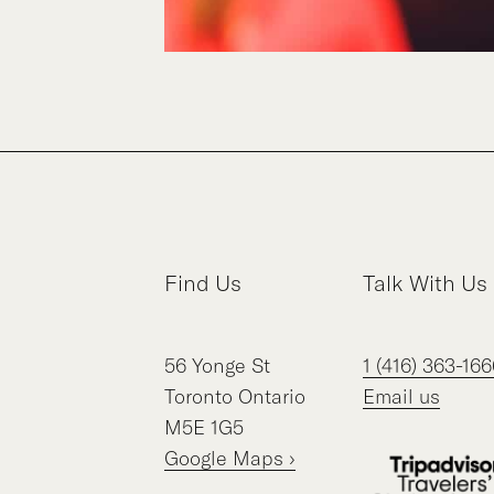
Find Us
Talk With Us
56
Yonge St
1 (416) 363-166
Toronto
Ontario
Email us
M5E 1G5
Google Maps ›