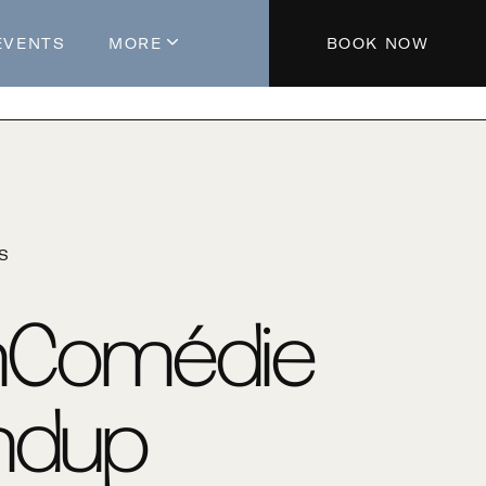
EVENTS
MORE
BOOK NOW
About The Hotel
Parking
Partners
Blog
'S
Press
Aeroplan®
nComédie
Contact Us
ndup