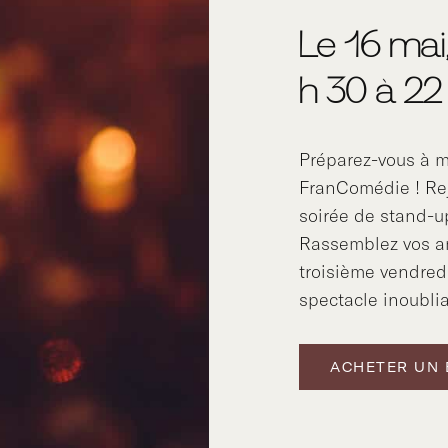
Le 16 mai
h 30 à 22
Préparez-vous à mo
FranComédie ! Re
soirée de stand-u
Rassemblez vos am
troisième vendred
spectacle inoublia
ACHETER UN 