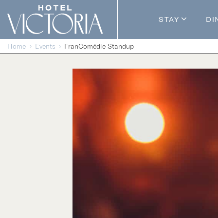
Skip to content
STAY
DI
Guestroom
Home
Events
FranComédie Standup
Packages
Enhance Y